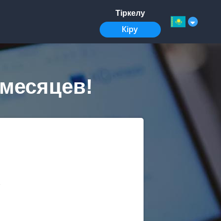
Тіркелу
Кіру
 месяцев!
.